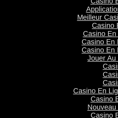
Casino 
Applicati
Meilleur Cas
Casino 
Casino En 
Casino En 
Casino En 
Jouer Au
Casi
Casi
Casi
Casino En Lig
Casino 
Nouveau 
Casino 