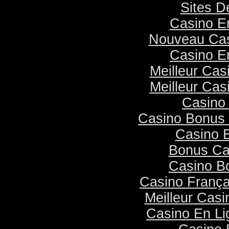
Sites D
Casino E
Nouveau Cas
Casino E
Meilleur Cas
Meilleur Cas
Casino
Casino Bonus
Casino 
Bonus Ca
Casino B
Casino Franç
Meilleur Casi
Casino En Li