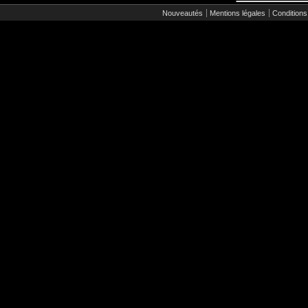
Nouveautés
Mentions légales
Conditions