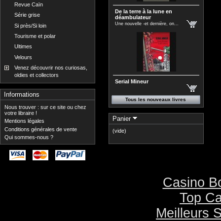
Revue Caïn
De la terre à la lune en
Série grise
déambulateur
Une nouvelle -et dernière, on...
Si près/Si loin
Tourisme et polar
Ultimes
Velours
Venez découvrir nos curiosas,
oldies et collectors
Serial Mineur
Informations
Tous les nouveaux livres
Nous trouver : sur ce site ou chez
votre libraire !
Panier
Mentions légales
Conditions générales de vente
(vide)
Qui sommes-nous ?
Casino B
Top Ca
Meilleurs S