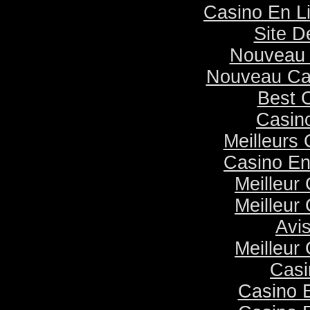
Casino En L
Site D
Nouveau 
Nouveau Ca
Best 
Casino
Meilleurs
Casino E
Meilleur
Meilleur
Avi
Meilleur
Casi
Casino 