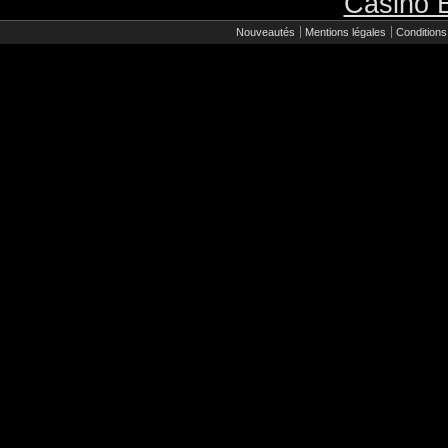
Casino 
Nouveautés
Mentions légales
Conditions