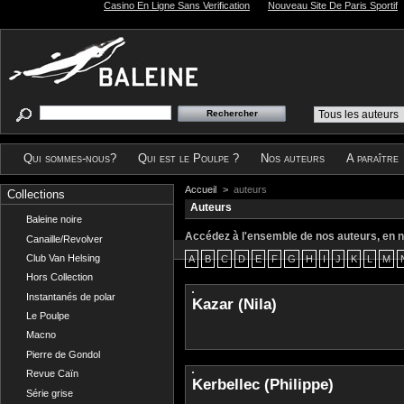
Casino En Ligne Sans Verification
Nouveau Site De Paris Sportif
Qui sommes-nous?
Qui est le Poulpe ?
Nos auteurs
A paraître
Accueil
>
auteurs
Collections
Auteurs
Baleine noire
Accédez à l'ensemble de nos auteurs, en n
Canaille/Revolver
Club Van Helsing
A
B
C
D
E
F
G
H
I
J
K
L
M
Hors Collection
Instantanés de polar
Kazar (Nila)
Le Poulpe
Macno
Pierre de Gondol
Revue Caïn
Kerbellec (Philippe)
Série grise