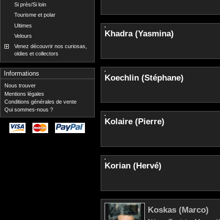
Si près/Si loin
Tourisme et polar
Ultimes
Khadra (Yasmina)
Velours
Venez découvrir nos curiosas,
oldies et collectors
Informations
Koechlin (Stéphane)
Nous trouver
Mentions légales
Conditions générales de vente
Qui sommes-nous ?
Kolaire (Pierre)
Korian (Hervé)
Koskas (Marco)