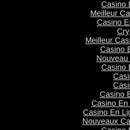
Casino 
Meilleur Ca
Casino E
Cry
Meilleur Cas
Casino 
Nouveau 
Casino 
Casi
Casi
Casino 
Casino En 
Casino En Li
Nouveaux Ca