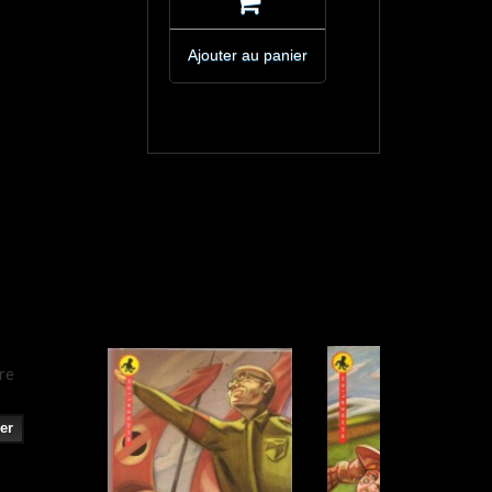
Ajouter au panier
re
er