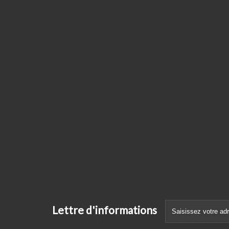
Lettre d'informations