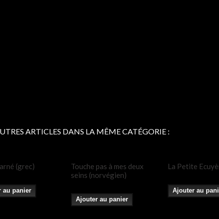
AUTRES ARTICLES DANS LA MÊME CATÉGORIE :
carné (grec)
Touche pas à mes deux
La Petite Ecuyè
seins (norvégien)
r au panier
Ajouter au pani
Ajouter au panier