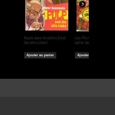
Nazis dans le métro (Und
Les Pis rennais (und die
die alte Linke)
opfer der...
Ajouter au panier
Ajouter au panier