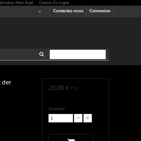
okmaker Hors Arjel
Casino En Ligne
Contactez-nous
Connexion
t der
20,00 €
TTC
Quantité