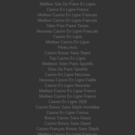
Meilleur Site De Poker En Ligne
Casino En Ligne France
Meilleur Casino En Ligne Francais
Meilleur Casino En Ligne Francais
Sites Pour Parier Tennis
Nouveau Casino En Ligne Francais
Casino En Ligne
Meilleur Casino En Ligne
Plinko Avis
Casino Bonus Sans Depot
Top Casino En Ligne
Meilleurs Sites Paris Sportifs
Sites De Paris Sportifs
Casino En Ligne Nouveau
Nouveau Casino En Ligne Fiable
Casino En Ligne Nouveau
Meilleur Casino En Ligne France
Meilleur Casino En Ligne France
Casino En Ligne 2026
Casino Bonus Sans Dépôt Immédiat
Casino En Ligne Cresus
Bonus Casino Sans Depot
Casino Bonus Sans Depot
Casino Français Bonus Sans Dépôt
Meilleur Casino En Ligne Français