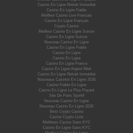
Casino En Ligne Retrait Immediat
Casino En Ligne Fiable
Meilleur Casino Live Francais
Casino En Ligne Français
Crypto Casino
Meilleur Casino En Ligne Suisse
Casino En Ligne Suisse
Nouveau Casino En Ligne
Casino En Ligne Fiable
Casino En Ligne
Casino En Ligne
Casino En Ligne France
Casino En Ligne Argent Réel
Casino En Ligne Retrait Immédiat
Nouveaux Casinos En Ligne 2026
Casino Fiable En Ligne
Casino En Ligne Le Plus Payant
Site De Paris Sportif
Nouveau Casino En Ligne
Nouveau Casino En Ligne 2026
Best Crypto Casino
Casino Crypto Liste
Meilleurs Casino Sans KYC
Casino En Ligne Sans KYC
Meilleur Casino En Ligne