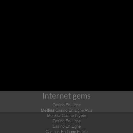
Internet gems
Casino En Ligne
Meilleur Casino En Ligne Avis
Meilleur Casino Crypto
Casino En Ligne
Casino En Ligne
Casinos En Ligne Fiable