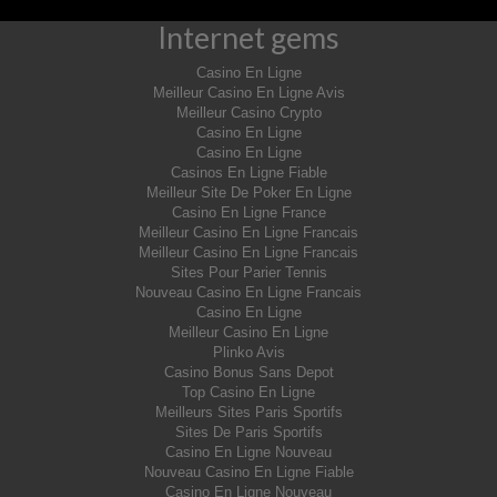
Internet gems
Casino En Ligne
Meilleur Casino En Ligne Avis
Meilleur Casino Crypto
Casino En Ligne
Casino En Ligne
Casinos En Ligne Fiable
Meilleur Site De Poker En Ligne
Casino En Ligne France
Meilleur Casino En Ligne Francais
Meilleur Casino En Ligne Francais
Sites Pour Parier Tennis
Nouveau Casino En Ligne Francais
Casino En Ligne
Meilleur Casino En Ligne
Plinko Avis
Casino Bonus Sans Depot
Top Casino En Ligne
Meilleurs Sites Paris Sportifs
Sites De Paris Sportifs
Casino En Ligne Nouveau
Nouveau Casino En Ligne Fiable
Casino En Ligne Nouveau