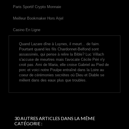
Paris Sportif Crypto Monnaie
Meilleur Bookmaker Hors Arjel
Casino En Ligne
Quand Lazare dîne à Luynes, il meurt... de faim.
Pourtant quand les fils Chardonnet-Belfond sont
assassinés, qui pense à relire la Bible? Luc Villach
s'accuse de meurtres mais l'avocate Cécile Péri n'y
croit pas. Ami de Maria, elle croise Gabriel au Pied de
porc et voici notre Poulpe entraîné dans la Loire au
coeur de cérémonies secrètes où Dieu et Diable se
mêlent dans des eaux plus que troubles.
30 AUTRES ARTICLES DANS LA MÊME
CATÉGORIE :