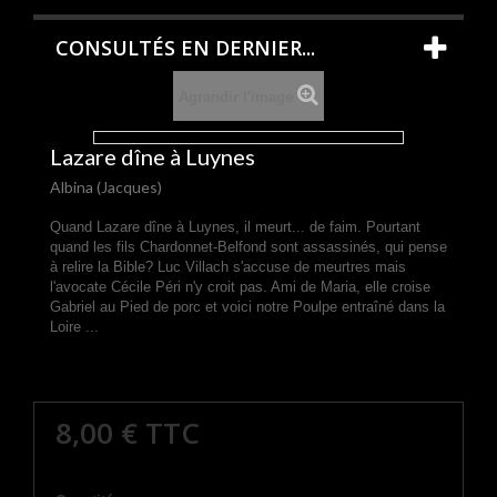
CONSULTÉS EN DERNIER...
Agrandir l'image
Lazare dîne à Luynes
Albina (Jacques)
Quand Lazare dîne à Luynes, il meurt... de faim. Pourtant
quand les fils Chardonnet-Belfond sont assassinés, qui pense
à relire la Bible? Luc Villach s'accuse de meurtres mais
l'avocate Cécile Péri n'y croit pas. Ami de Maria, elle croise
Gabriel au Pied de porc et voici notre Poulpe entraîné dans la
Loire ...
8,00 €
TTC