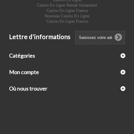
Casino En Ligne Retrait Instantané
Casino En Ligne France
Nouveau Casino En Ligne
Casino En Ligne France
Lettre d'informations
Catégories
Mon compte
Où nous trouver