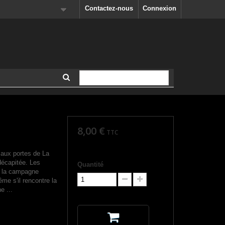
Contactez-nous
Connexion
8,00 €
TTC
 aux portes de La
 décapitée. Les
Quantité
s la campagne
me s'il rencontre la
e ...