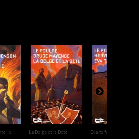
nterie
La Belge et la Bête
Eva te faire voir