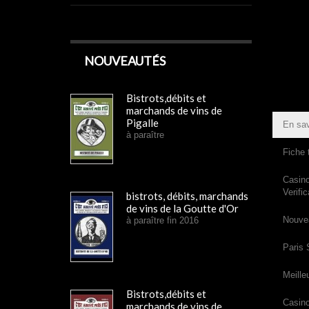
NOUVEAUTÉS
Bistrots,débits et
marchands de vins de
Pigalle
En sav
à paraître
Fiche 
Casin
Verific
bistrots, débits, marchands
de vins de la Goutte d'Or
Nouvea
à paraître fin 2016
Paris 
Meille
Bistrots,débits et
Casino
marchands de vins de