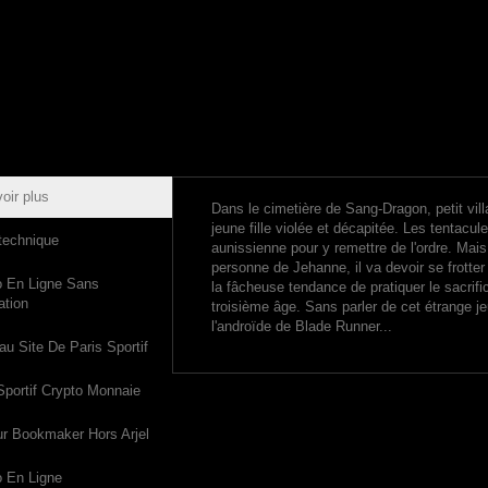
oir plus
Dans le cimetière de Sang-Dragon, petit vi
jeune fille violée et décapitée. Les tentacu
technique
aunissienne pour y remettre de l'ordre. Mais
personne de Jehanne, il va devoir se frotter
o En Ligne Sans
la fâcheuse tendance de pratiquer le sacrif
ation
troisième âge. Sans parler de cet étrange j
l'androïde de Blade Runner...
u Site De Paris Sportif
Sportif Crypto Monnaie
ur Bookmaker Hors Arjel
 En Ligne