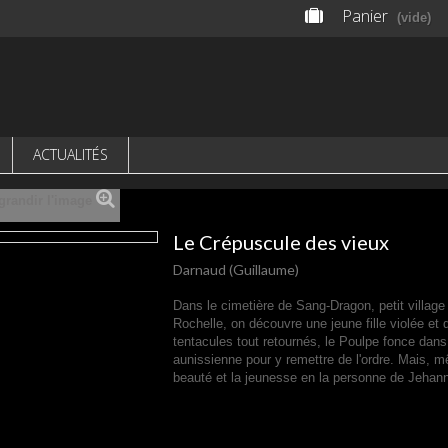
Panier
(vide)
ACTUALITÉS
grandir l'image
Le Crépuscule des vieux
Darnaud (Guillaume)
Dans le cimetière de Sang-Dragon, petit village
Rochelle, on découvre une jeune fille violée et
tentacules tout retournés, le Poulpe fonce dan
aunissienne pour y remettre de l'ordre. Mais, mê
beauté et la jeunesse en la personne de Jehann