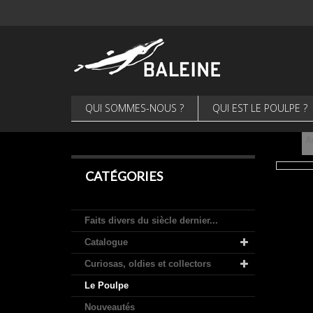
QUI SOMMES-NOUS ?
QUI EST LE POULPE ?
A
CATÉGORIES
Faits divers du siècle dernier...
Catalogue
Curiosas, oldies et collectors
Le Poulpe
Nouveautés