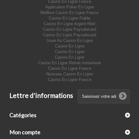
Casino En Ligne France
Application Poker En Ligne
Meilleur Casino En Ligne France
Casino En Ligne Fiable
Casino En Ligne Argent Réel
Casino En Ligne Paysafecard
Casino En Ligne Paysafecard
Jouer Au Casino En Ligne
Casino En Ligne
Casino En Ligne
Casino En Ligne
Casino En Ligne Retrait Instantané
Casino En Ligne France
Nouveau Casino En Ligne
Casino En Ligne France
Lettre d'informations
Catégories
Mon compte