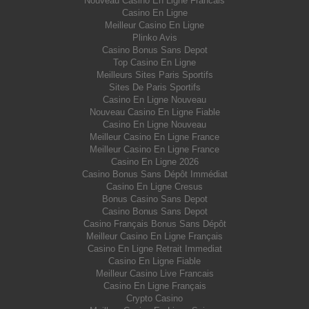
Nouveau Casino En Ligne Francais
Casino En Ligne
Meilleur Casino En Ligne
Plinko Avis
Casino Bonus Sans Depot
Top Casino En Ligne
Meilleurs Sites Paris Sportifs
Sites De Paris Sportifs
Casino En Ligne Nouveau
Nouveau Casino En Ligne Fiable
Casino En Ligne Nouveau
Meilleur Casino En Ligne France
Meilleur Casino En Ligne France
Casino En Ligne 2026
Casino Bonus Sans Dépôt Immédiat
Casino En Ligne Cresus
Bonus Casino Sans Depot
Casino Bonus Sans Depot
Casino Français Bonus Sans Dépôt
Meilleur Casino En Ligne Français
Casino En Ligne Retrait Immediat
Casino En Ligne Fiable
Meilleur Casino Live Francais
Casino En Ligne Français
Crypto Casino