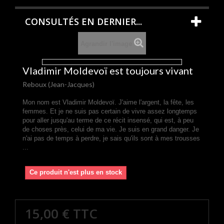
CONSULTÉS EN DERNIER...
Agrandir l'image
Vladimir Moldevoï est toujours vivant
Reboux (Jean-Jacques)
Mon nom est Vladimir Moldevoï. J'aime l'argent, la fête, les
femmes. Et je ne suis pas certain de vivre assez longtemps
pour aller jusqu'au terme de ce récit insensé, qui est, à peu
de choses près, celui de ma vie. Je suis en grand danger. Je
n'ai pas de temps à perdre, je sais qu'ils sont à mes trousses
...
Ce produit n'est plus en stock
15,00 €
TTC