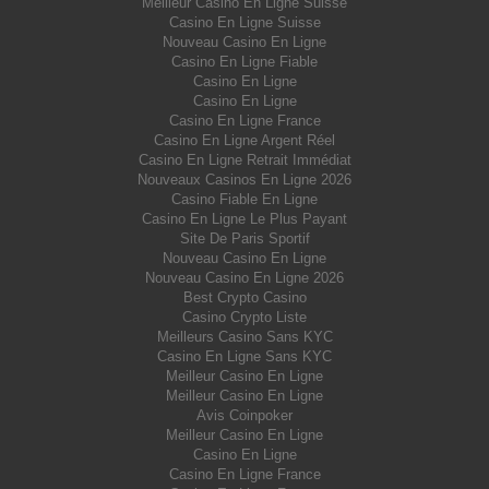
Meilleur Casino En Ligne Suisse
Casino En Ligne Suisse
Nouveau Casino En Ligne
Casino En Ligne Fiable
Casino En Ligne
Casino En Ligne
Casino En Ligne France
Casino En Ligne Argent Réel
Casino En Ligne Retrait Immédiat
Nouveaux Casinos En Ligne 2026
Casino Fiable En Ligne
Casino En Ligne Le Plus Payant
Site De Paris Sportif
Nouveau Casino En Ligne
Nouveau Casino En Ligne 2026
Best Crypto Casino
Casino Crypto Liste
Meilleurs Casino Sans KYC
Casino En Ligne Sans KYC
Meilleur Casino En Ligne
Meilleur Casino En Ligne
Avis Coinpoker
Meilleur Casino En Ligne
Casino En Ligne
Casino En Ligne France