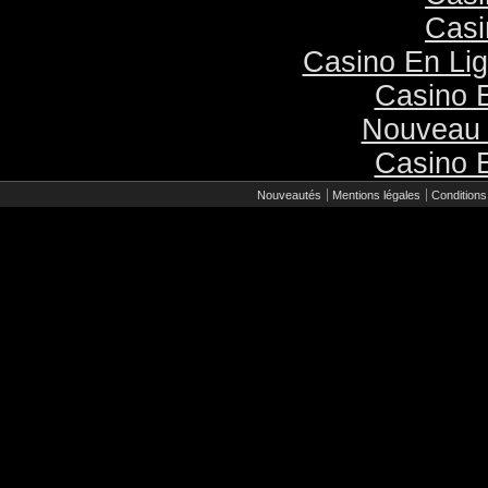
Casi
Casino En Lig
Casino 
Nouveau 
Casino 
Nouveautés
Mentions légales
Conditions