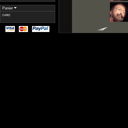
Panier
(vide)