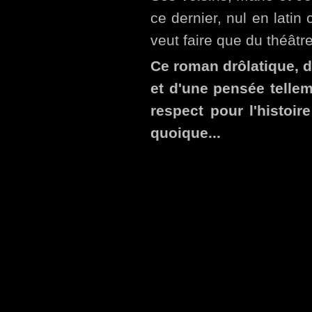
ce dernier, nul en latin
veut faire que du théâtr
Ce roman drôlatique, 
et d'une pensée telle
respect pour l'histoir
quoique...