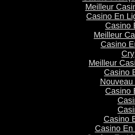
Meilleur Casi
Casino En Li
Casino 
Meilleur Ca
Casino E
Cry
Meilleur Cas
Casino 
Nouveau 
Casino 
Casi
Casi
Casino 
Casino En 