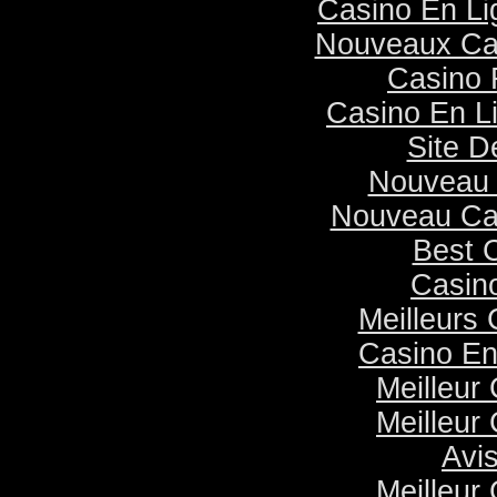
Casino En Li
Nouveaux Ca
Casino 
Casino En L
Site D
Nouveau 
Nouveau Ca
Best 
Casino
Meilleurs
Casino E
Meilleur
Meilleur
Avi
Meilleur