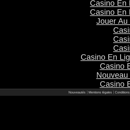
Casino En 
Casino En 
Jouer Au
Casi
Casi
Casi
Casino En Lig
Casino 
Nouveau 
Casino 
Nouveautés
Mentions légales
Conditions