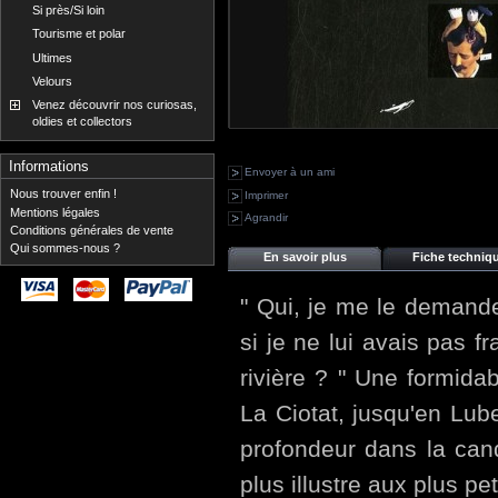
Si près/Si loin
Tourisme et polar
Ultimes
Velours
Venez découvrir nos curiosas,
oldies et collectors
Informations
Envoyer à un ami
Nous trouver enfin !
Imprimer
Mentions légales
Agrandir
Conditions générales de vente
Qui sommes-nous ?
En savoir plus
Fiche techniq
" Qui, je me le demande
si je ne lui avais pas f
rivière ? " Une formid
La Ciotat, jusqu'en Lub
profondeur dans la can
plus illustre aux plus pet