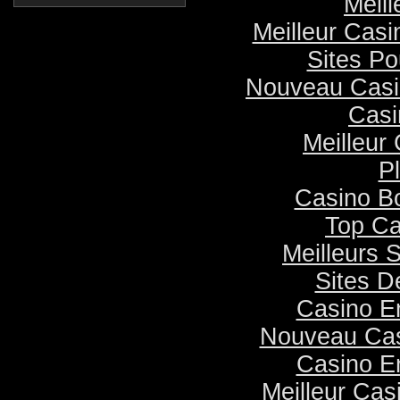
Meill
Meilleur Casi
Sites Po
Nouveau Casi
Casi
Meilleur
Pl
Casino B
Top Ca
Meilleurs S
Sites D
Casino E
Nouveau Cas
Casino E
Meilleur Cas