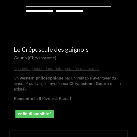
Le Crépuscule des guignols
Gourio (Chrysostome)
Des divergences dans l'interprétation des textes
...
Un
western philosophique
par un véritable
aventurier du
signe et du livre
, le mystérieux
Chrysostome Gourio
(si il a
existé).
Rencontre le 9 février à Paris !
enfin disponible !