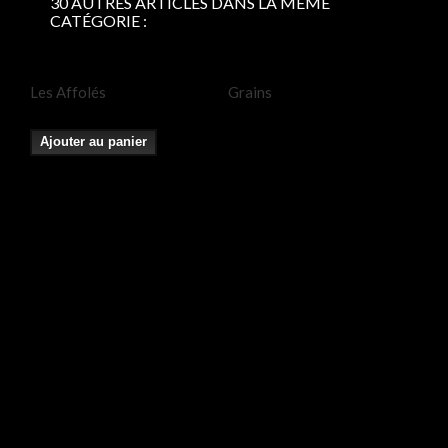
30 AUTRES ARTICLES DANS LA MÊME
CATÉGORIE :
Les Affolés
Grains
Mo
Ajouter au panier
A