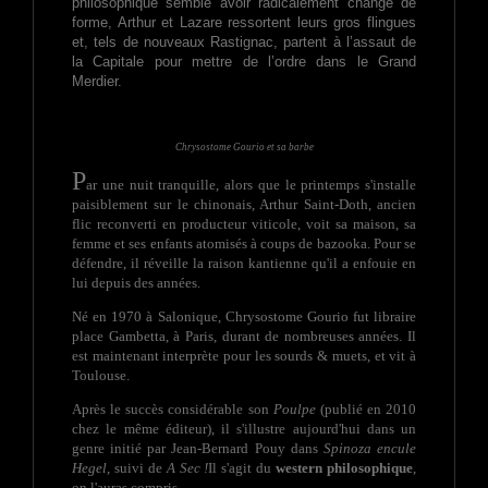
philosophique semble avoir radicalement changé de
forme, Arthur et Lazare ressortent leurs gros flingues
et, tels de nouveaux Rastignac, partent à l’assaut de
la Capitale pour mettre de l’ordre dans le Grand
Merdier.
Chrysostome Gourio et sa barbe
P
ar une nuit tranquille, alors que le printemps s'installe
paisiblement sur le chinonais, Arthur Saint-Doth, ancien
flic reconverti en producteur viticole, voit sa maison, sa
femme et ses enfants atomisés à coups de bazooka. Pour se
défendre, il réveille la raison kantienne qu'il a enfouie en
lui depuis des années.
Né en 1970 à Salonique, Chrysostome Gourio fut libraire
place Gambetta, à Paris, durant de nombreuses années. Il
est maintenant interprète pour les sourds & muets, et vit à
Toulouse.
Après le succès considérable son
Poulpe
(publié en 2010
chez le même éditeur), il s'illustre aujourd'hui dans un
genre initié par Jean-Bernard Pouy dans
Spinoza encule
Hegel
, suivi de
A Sec !
Il s'agit du
western philosophique
,
on l'auras compris.