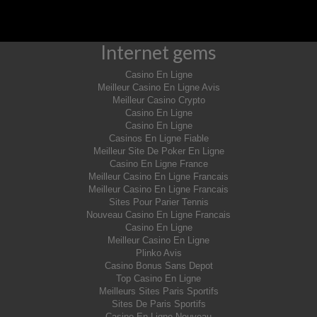
Internet gems
Casino En Ligne
Meilleur Casino En Ligne Avis
Meilleur Casino Crypto
Casino En Ligne
Casino En Ligne
Casinos En Ligne Fiable
Meilleur Site De Poker En Ligne
Casino En Ligne France
Meilleur Casino En Ligne Francais
Meilleur Casino En Ligne Francais
Sites Pour Parier Tennis
Nouveau Casino En Ligne Francais
Casino En Ligne
Meilleur Casino En Ligne
Plinko Avis
Casino Bonus Sans Depot
Top Casino En Ligne
Meilleurs Sites Paris Sportifs
Sites De Paris Sportifs
Casino En Ligne Nouveau