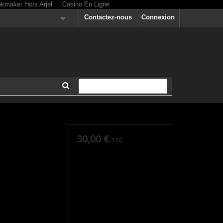
okmaker Hors Arjel
Casino En Ligne
Contactez-nous
Connexion
30,00 €
TTC