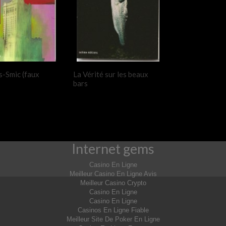
-Smic (faux
La Vérité sur les beaux
bars
Internet gems
Casino En Ligne
Meilleur Casino En Ligne Avis
Meilleur Casino Crypto
Casino En Ligne
Casino En Ligne
Casinos En Ligne Fiable
Meilleur Site De Poker En Ligne