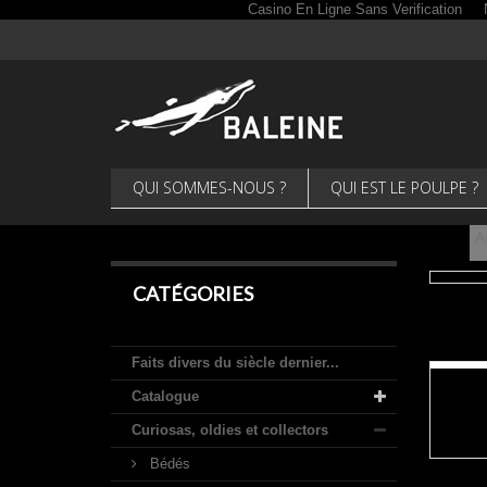
Casino En Ligne Sans Verification
QUI SOMMES-NOUS ?
QUI EST LE POULPE ?
A
CATÉGORIES
Faits divers du siècle dernier...
Catalogue
Curiosas, oldies et collectors
Bédés