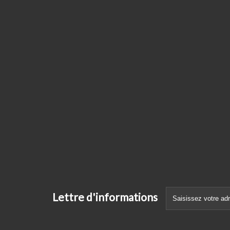
Lettre d'informations