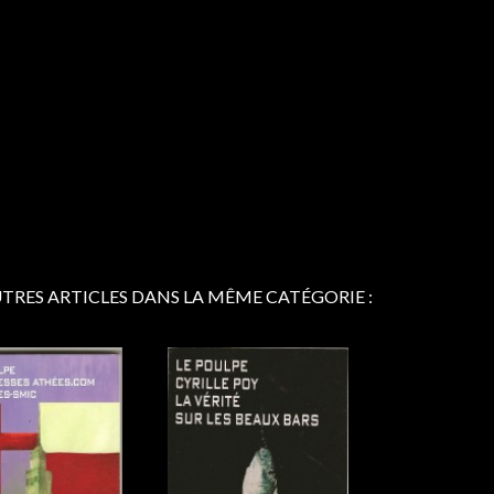
UTRES ARTICLES DANS LA MÊME CATÉGORIE :