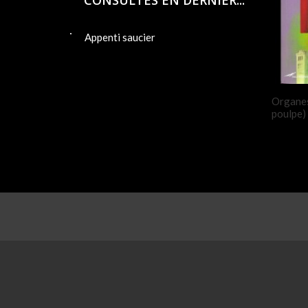
CONSULTÉS EN DERNIER...
Appenti saucier
Organes
poulpe)