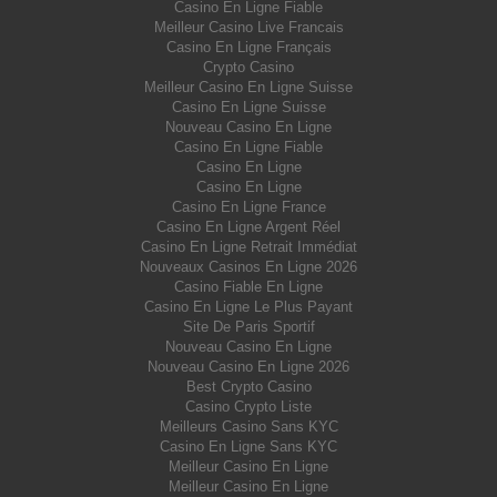
Casino En Ligne Fiable
Meilleur Casino Live Francais
Casino En Ligne Français
Crypto Casino
Meilleur Casino En Ligne Suisse
Casino En Ligne Suisse
Nouveau Casino En Ligne
Casino En Ligne Fiable
Casino En Ligne
Casino En Ligne
Casino En Ligne France
Casino En Ligne Argent Réel
Casino En Ligne Retrait Immédiat
Nouveaux Casinos En Ligne 2026
Casino Fiable En Ligne
Casino En Ligne Le Plus Payant
Site De Paris Sportif
Nouveau Casino En Ligne
Nouveau Casino En Ligne 2026
Best Crypto Casino
Casino Crypto Liste
Meilleurs Casino Sans KYC
Casino En Ligne Sans KYC
Meilleur Casino En Ligne
Meilleur Casino En Ligne