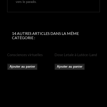
vers le paradis.
14 AUTRES ARTICLES DANS LA MÊME
CATÉGORIE :
Consciences virtuelles
Dose Letale à Lutèce-Land
Le
Ajouter au panier
Ajouter au panier
A