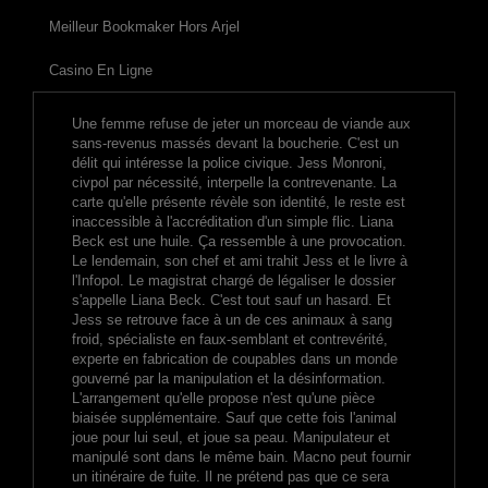
Meilleur Bookmaker Hors Arjel
Casino En Ligne
Une femme refuse de jeter un morceau de viande aux
sans-revenus massés devant la boucherie. C'est un
délit qui intéresse la police civique. Jess Monroni,
civpol par nécessité, interpelle la contrevenante. La
carte qu'elle présente révèle son identité, le reste est
inaccessible à l'accréditation d'un simple flic. Liana
Beck est une huile. Ça ressemble à une provocation.
Le lendemain, son chef et ami trahit Jess et le livre à
l'Infopol. Le magistrat chargé de légaliser le dossier
s'appelle Liana Beck. C'est tout sauf un hasard. Et
Jess se retrouve face à un de ces animaux à sang
froid, spécialiste en faux-semblant et contrevérité,
experte en fabrication de coupables dans un monde
gouverné par la manipulation et la désinformation.
L'arrangement qu'elle propose n'est qu'une pièce
biaisée supplémentaire. Sauf que cette fois l'animal
joue pour lui seul, et joue sa peau. Manipulateur et
manipulé sont dans le même bain. Macno peut fournir
un itinéraire de fuite. Il ne prétend pas que ce sera