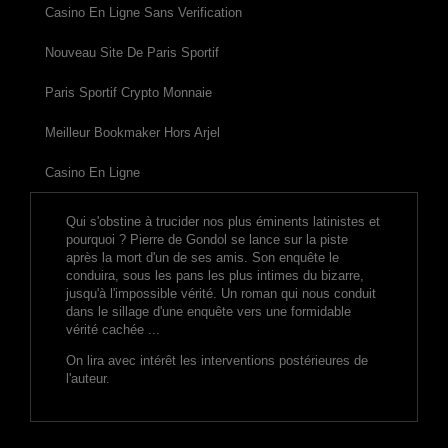
Casino En Ligne Sans Verification
Nouveau Site De Paris Sportif
Paris Sportif Crypto Monnaie
Meilleur Bookmaker Hors Arjel
Casino En Ligne
Qui s'obstine à trucider nos plus éminents latinistes et
pourquoi ? Pierre de Gondol se lance sur la piste
après la mort d'un de ses amis. Son enquête le
conduira, sous les pans les plus intimes du bizarre,
jusqu'à l'impossible vérité. Un roman qui nous conduit
dans le sillage d'une enquête vers une formidable
vérité cachée ...
On lira avec intérêt les interventions postérieures de
l'auteur.