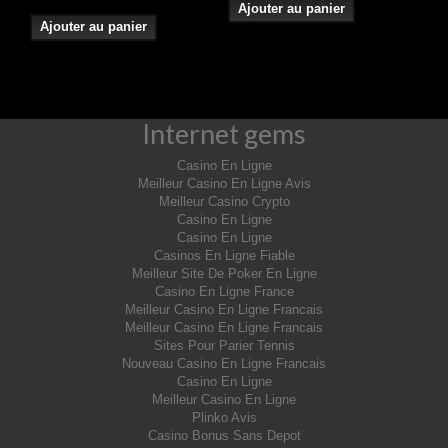
Ajouter au panier
A
Ajouter au panier
Internet gems
Casino En Ligne
Meilleur Casino En Ligne Avis
Meilleur Casino Crypto
Casino En Ligne
Casino En Ligne
Casinos En Ligne Fiable
Meilleur Site De Poker En Ligne
Casino En Ligne France
Meilleur Casino En Ligne Francais
Meilleur Casino En Ligne Francais
Sites Pour Parier Tennis
Nouveau Casino En Ligne Francais
Casino En Ligne
Meilleur Casino En Ligne
Plinko Avis
Casino Bonus Sans Depot