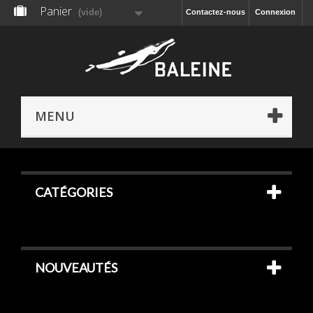
Panier
(vide)
Contactez-nous
Connexion
MENU
CATÉGORIES
NOUVEAUTÉS