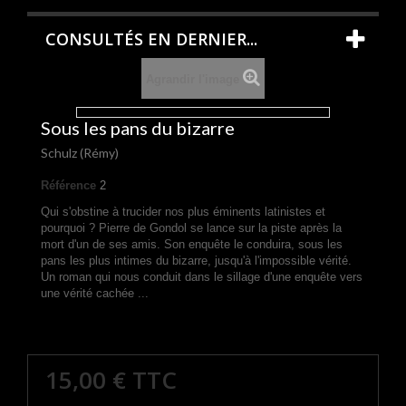
CONSULTÉS EN DERNIER...
Agrandir l'image
Sous les pans du bizarre
Schulz (Rémy)
Référence
2
Qui s'obstine à trucider nos plus éminents latinistes et
pourquoi ? Pierre de Gondol se lance sur la piste après la
mort d'un de ses amis. Son enquête le conduira, sous les
pans les plus intimes du bizarre, jusqu'à l'impossible vérité.
Un roman qui nous conduit dans le sillage d'une enquête vers
une vérité cachée ...
15,00 €
TTC