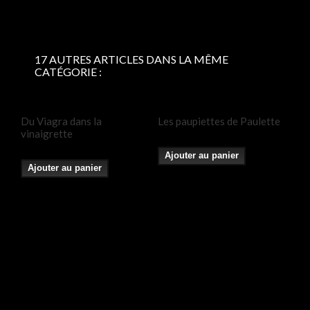
17 AUTRES ARTICLES DANS LA MÊME
CATÉGORIE :
Du Viagra dans la
Les paupiettes de Paulette
L'é
vinaigrette
Ajouter au panier
A
Ajouter au panier