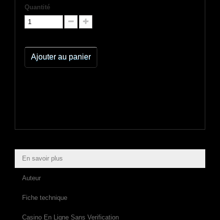
Quantité
Ajouter au panier
En savoir plus
Auteur
Fiche technique
Casino En Ligne Sans Verification