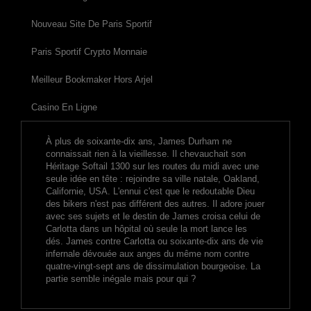
Nouveau Site De Paris Sportif
Paris Sportif Crypto Monnaie
Meilleur Bookmaker Hors Arjel
Casino En Ligne
À plus de soixante-dix ans, James Durham ne
connaissait rien à la vieillesse. Il chevauchait son
Héritage Softail 1300 sur les routes du midi avec une
seule idée en tête : rejoindre sa ville natale, Oakland,
Californie, USA. L'ennui c'est que le redoutable Dieu
des bikers n'est pas différent des autres. Il adore jouer
avec ses sujets et le destin de James croisa celui de
Carlotta dans un hôpital où seule la mort lance les
dés. James contre Carlotta ou soixante-dix ans de vie
infernale dévouée aux anges du même nom contre
quatre-vingt-sept ans de dissimulation bourgeoise. La
partie semble inégale mais pour qui ?