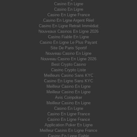
Casino En Ligne
Casino En Ligne
Casino En Ligne France
Casino En Ligne Argent Réel
Casino En Ligne Retrait Immédiat
Nouveaux Casinos En Ligne 2026
Casino Fiable En Ligne
Casino En Ligne Le Plus Payant
Site De Paris Sportif
Nouveau Casino En Ligne
Nouveau Casino En Ligne 2026
Best Crypto Casino
Casino Crypto Liste
Meilleurs Casino Sans KYC
Casino En Ligne Sans KYC
Meilleur Casino En Ligne
Meilleur Casino En Ligne
Avis Coinpoker
Meilleur Casino En Ligne
Casino En Ligne
Casino En Ligne France
Casino En Ligne France
Application Poker En Ligne
Meilleur Casino En Ligne France
Casino En Ligne Fiable