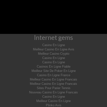
Internet gems
Casino En Ligne
Meilleur Casino En Ligne Avis
Meilleur Casino Crypto
Casino En Ligne
Casino En Ligne
Casinos En Ligne Fiable
Meilleur Site De Poker En Ligne
Casino En Ligne France
Meilleur Casino En Ligne Francais
Meilleur Casino En Ligne Francais
Sites Pour Parier Tennis
Nouveau Casino En Ligne Francais
Casino En Ligne
Meilleur Casino En Ligne
Plinko Avis