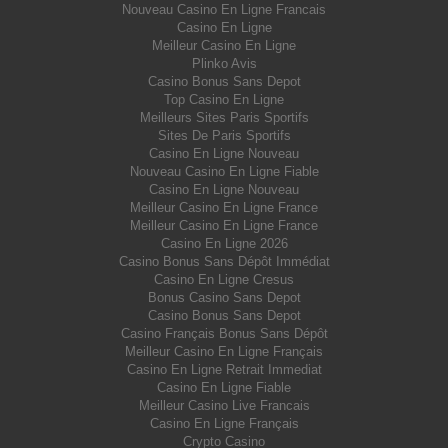
Nouveau Casino En Ligne Francais
Casino En Ligne
Meilleur Casino En Ligne
Plinko Avis
Casino Bonus Sans Depot
Top Casino En Ligne
Meilleurs Sites Paris Sportifs
Sites De Paris Sportifs
Casino En Ligne Nouveau
Nouveau Casino En Ligne Fiable
Casino En Ligne Nouveau
Meilleur Casino En Ligne France
Meilleur Casino En Ligne France
Casino En Ligne 2026
Casino Bonus Sans Dépôt Immédiat
Casino En Ligne Cresus
Bonus Casino Sans Depot
Casino Bonus Sans Depot
Casino Français Bonus Sans Dépôt
Meilleur Casino En Ligne Français
Casino En Ligne Retrait Immediat
Casino En Ligne Fiable
Meilleur Casino Live Francais
Casino En Ligne Français
Crypto Casino