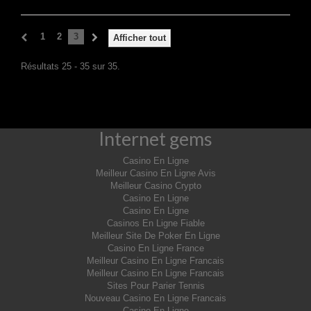
1
2
3
Afficher tout
Résultats 25 - 35 sur 35.
Internet gems
Casino En Ligne
Meilleur Casino En Ligne Avis
Meilleur Casino Crypto
Casino En Ligne
Casino En Ligne
Casinos En Ligne Fiable
Meilleur Site De Poker En Ligne
Casino En Ligne France
Meilleur Casino En Ligne Francais
Meilleur Casino En Ligne Francais
Sites Pour Parier Tennis
Nouveau Casino En Ligne Francais
Casino En Ligne