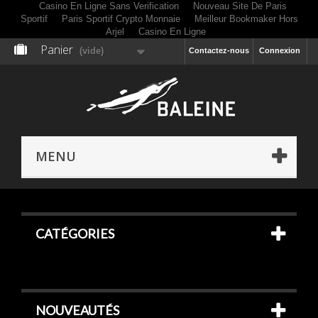
Casino En Ligne Sans Verification
Nouveau Site De Paris
Sportif
Paris Sportif Crypto Monnaie
Meilleur Bookmaker Hors
Arjel
Casino En Ligne
Panier
(vide)
Contactez-nous
Connexion
MENU
CATÉGORIES
NOUVEAUTÉS