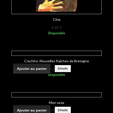
Cinq
8,00 €
Disponible
Crachins. Nouvelles fraîches de Bretagne
Ajouter au panier
12,20 €
Détails
Disponible
Mon sexe
Ajouter au panier
15,00 €
Détails