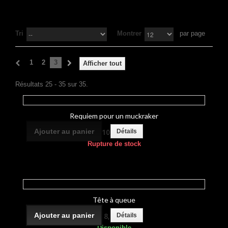
Tri
Montrer
par page
--
12
1
2
3
Afficher tout
Résultats 25 - 35 sur 35.
Requiem pour un muckraker
Ajouter au panier
10,00 €
Détails
Rupture de stock
Tête à queue
Ajouter au panier
8,00 €
Détails
Disponible